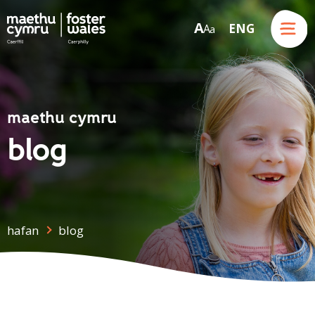
Menu
A
ENG
A
a
Skip to content
maethu cymru
blog
hafan
blog