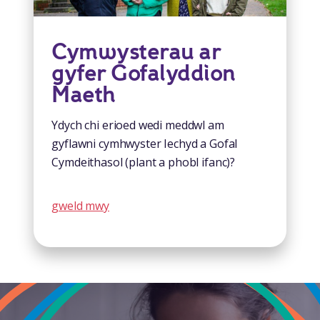
Cymwysterau ar
gyfer Gofalyddion
Maeth
Ydych chi erioed wedi meddwl am
gyflawni cymhwyster Iechyd a Gofal
Cymdeithasol (plant a phobl ifanc)?
gweld mwy