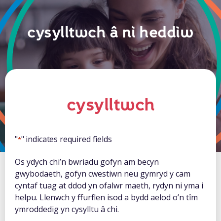
cysylltwch â ni heddiw
cysylltwch
"
" indicates required fields
*
Os ydych chi’n bwriadu gofyn am becyn
gwybodaeth, gofyn cwestiwn neu gymryd y cam
cyntaf tuag at ddod yn ofalwr maeth, rydyn ni yma i
helpu. Llenwch y ffurflen isod a bydd aelod o’n tîm
ymroddedig yn cysylltu â chi.