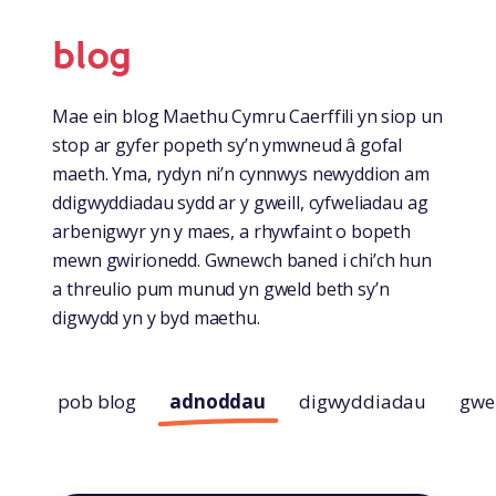
blog
Mae ein blog Maethu Cymru Caerffili yn siop un
stop ar gyfer popeth sy’n ymwneud â gofal
maeth. Yma, rydyn ni’n cynnwys newyddion am
ddigwyddiadau sydd ar y gweill, cyfweliadau ag
arbenigwyr yn y maes, a rhywfaint o bopeth
mewn gwirionedd. Gwnewch baned i chi’ch hun
a threulio pum munud yn gweld beth sy’n
digwydd yn y byd maethu.
pob blog
adnoddau
digwyddiadau
gwe