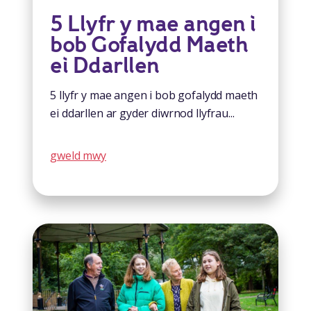
5 Llyfr y mae angen i
bob Gofalydd Maeth
ei Ddarllen
5 llyfr y mae angen i bob gofalydd maeth
ei ddarllen ar gyder diwrnod llyfrau...
gweld mwy