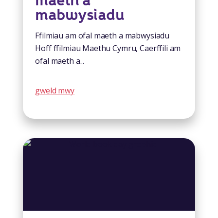
maeth a
mabwysiadu
Ffilmiau am ofal maeth a mabwysiadu
Hoff ffilmiau Maethu Cymru, Caerffili am
ofal maeth a...
gweld mwy