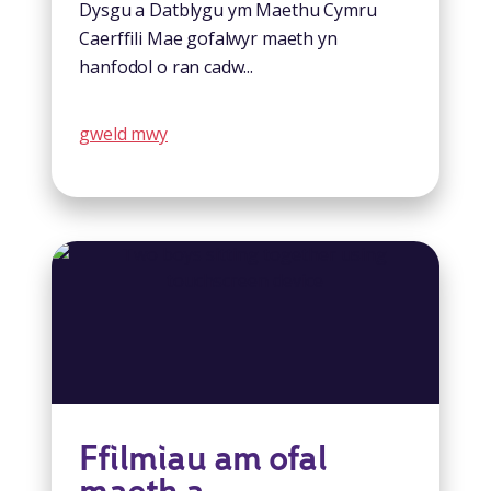
Dysgu a Datblygu ym Maethu Cymru
Caerffili Mae gofalwyr maeth yn
hanfodol o ran cadw...
gweld mwy
Ffilmiau am ofal