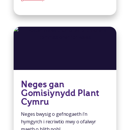
Neges gan
Gomisiynydd Plant
Cymru
Neges bwysig o gefnogaeth i’n
hymgyrch i recriwtio mwy o ofalwyr
maeth o blith pobl...