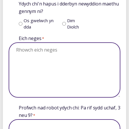
Ydych chi'n hapus i dderbyn newyddion maethu
gennym ni?
Os gwelwch yn
Dim
dda
Diolch
Eich neges
*
Profwch nad robot ydych chi: Pa rif sydd uchaf, 3
neu 9?
*